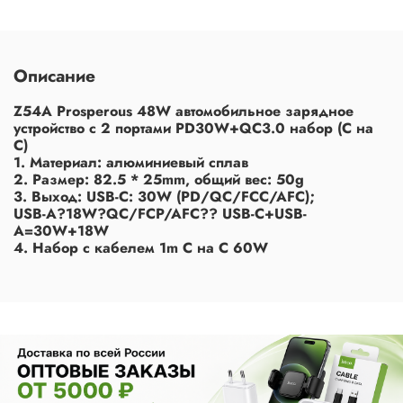
Описание
Z54A Prosperous 48W автомобильное зарядное
устройство с 2 портами PD30W+QC3.0 набор (C на
C)
1. Материал: алюминиевый сплав
2. Размер: 82.5 * 25mm, общий вес: 50g
3. Выход: USB-C: 30W (PD/QC/FCC/AFC);
USB-A?18W?QC/FCP/AFC?? USB-C+USB-
A=30W+18W
4. Набор с кабелем 1m C на C 60W