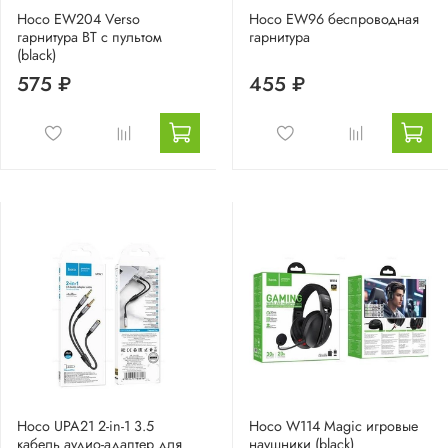
Hoco EW204 Verso
Hoco EW96 беспроводная
гарнитура BT с пультом
гарнитура
(black)
575 ₽
455 ₽
Hoco UPA21 2-in-1 3.5
Hoco W114 Magic игровые
кабель аудио-адаптер для
наушники (black)