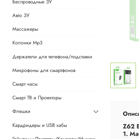
Беспроводные ЗУ
Авто ЗУ
Массажеры
Колонки Mp3
Держатели для телефона/подставки
Микрофоны для смартфонов
Смарт часы
Смарт ТВ и Проекторы
Флешки
Опис
Кардридеры и USB хабы
Z62 
1. М
Геймпады/Триггеры/Консоли/Мышки