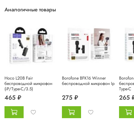
Аналогичные товары
Hoco L20B Fair
Borofone BFK16 Winner
Borofon
беспроводной микрофон
беспроводной микрофон Ip
беспро
(iP/Type-C/3.5)
Type-C
465 ₽
275 ₽
265 