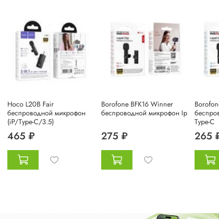
Hoco L20B Fair
Borofone BFK16 Winner
Borofon
беспроводной микрофон
беспроводной микрофон Ip
беспро
(iP/Type-C/3.5)
Type-C
465 ₽
275 ₽
265 