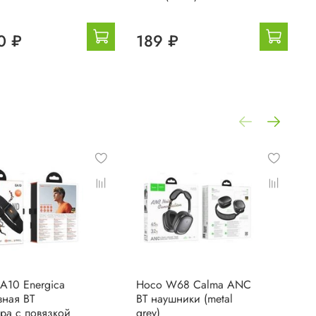
0 ₽
189 ₽
A10 Energica
Hoco W68 Calma ANC
H
вная BT
BT наушники (metal
б
ура с повязкой
grey)
г