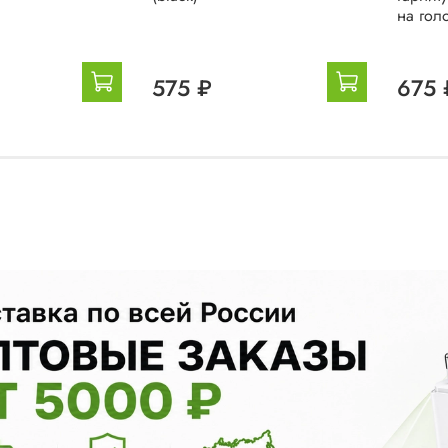
на голо
575 ₽
675 