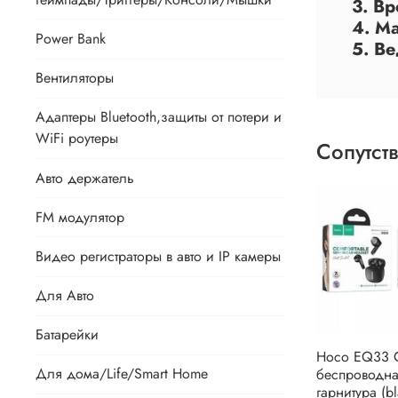
3. В
4. М
Power Bank
5. В
Вентиляторы
Адаптеры Bluetooth,защиты от потери и
WiFi роутеры
Сопутст
Авто держатель
FM модулятор
Видео регистраторы в авто и IP камеры
Для Авто
Батарейки
Hoco EQ33 
Для дома/Life/Smart Home
беспроводна
гарнитура (bl