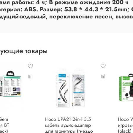
ремя работы: 4 ч; В режиме ожидания 200 ч
атериал: ABS. Размер: 53.8 * 44.3 * 21.5mm;
едущий-ведомый, переключение песен, вызов S
вующие товары
Gem
Hoco UPA21 2-in-1 3.5
Hoco 
я BT
кабель аудио-адаптер
игровы
ack)
для гарнитуры (гнездо
(black)