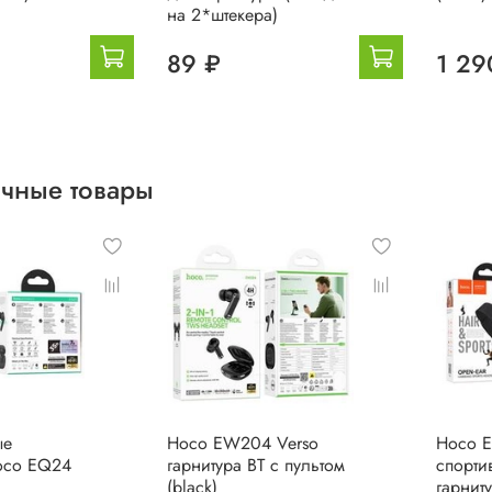
на 2*штекера)
89 ₽
1 29
чные товары
ые
Hoco EW204 Verso
Hoco E
oco EQ24
гарнитура BT с пультом
спорти
(black)
гарнит