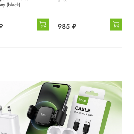
ву (black)
₽
985 ₽