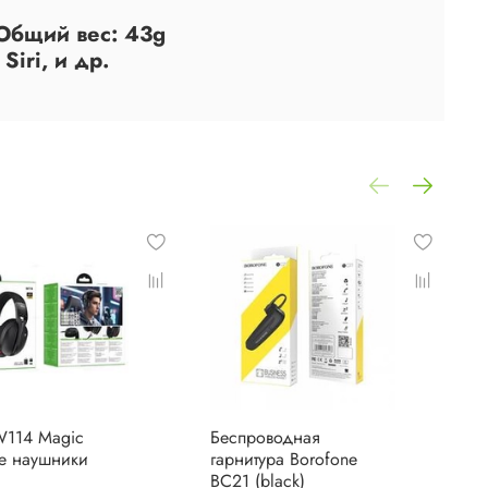
 Общий вес: 43g
iri, и др.
W114 Magic
Беспроводная
Б
е наушники
гарнитура Borofone
г
BC21 (black)
B