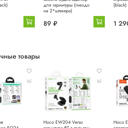
ack)
для гарнитуры (гнездо
(black)
на 2*штекера)
89 ₽
1 29
чные товары
ые
Hoco EW204 Verso
Hoco E
oco EQ24
гарнитура BT с пультом
спорти