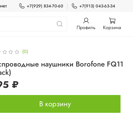
нет
+7(929) 834-70-60
+7(913) 043-63-34
Профиль
Корзина
(0)
спроводные наушники Borofone FQ11
ack)
95 ₽
В корзину