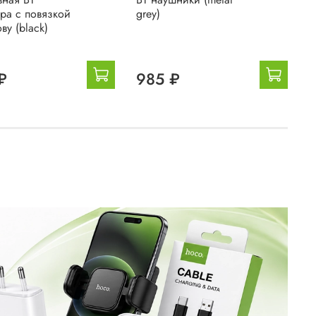
ура с повязкой
grey)
г
ву (black)
₽
985 ₽