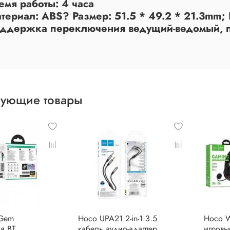
емя работы: 4 часа
териал: ABS? Размер: 51.5 * 49.2 * 21.3mm; 
оддержка переключения ведущий-ведомый, п
вующие товары
Gem
Hoco UPA21 2-in-1 3.5
Hoco 
я BT
кабель аудио-адаптер
игровы