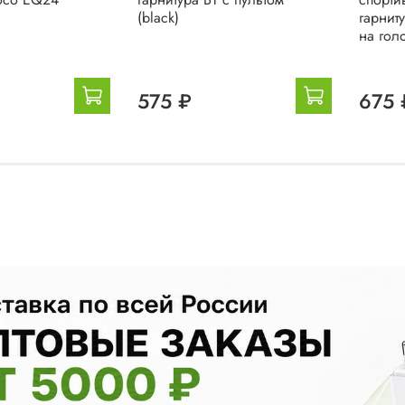
(black)
гарнит
на голо
575 ₽
675 