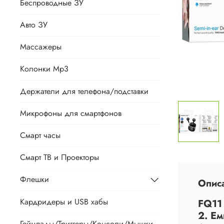
Беспроводные ЗУ
Авто ЗУ
Массажеры
Колонки Mp3
Держатели для телефона/подставки
Микрофоны для смартфонов
Смарт часы
Смарт ТВ и Проекторы
Флешки
Опис
Кардридеры и USB хабы
FQ11 
2. Е
Геймпады/Триггеры/Консоли/Мышки