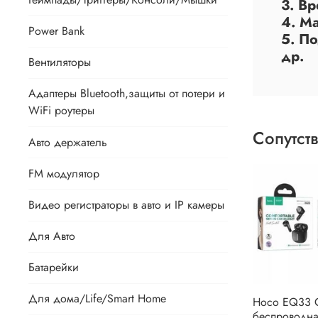
3. Вр
4. Ма
Power Bank
5. П
др.
Вентиляторы
Адаптеры Bluetooth,защиты от потери и
WiFi роутеры
Сопутст
Авто держатель
FM модулятор
Видео регистраторы в авто и IP камеры
Для Авто
Батарейки
Для дома/Life/Smart Home
Hoco EQ33 
беспроводна