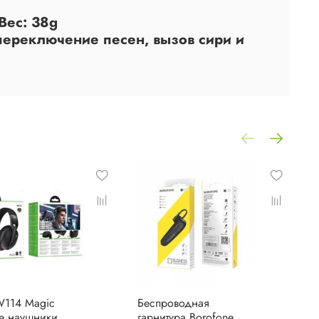
Вес: 38g
ереключение песен, вызов сири и
W114 Magic
Беспроводная
Б
е наушники
гарнитура Borofone
г