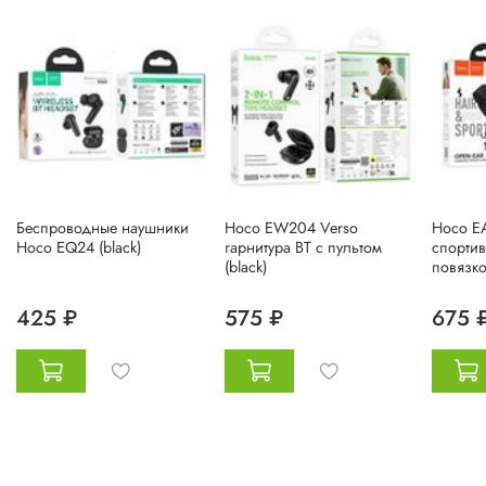
Беспроводные наушники
Hoco EW204 Verso
Hoco EA
Hoco EQ24 (black)
гарнитура BT с пультом
спортив
(black)
повязко
425 ₽
575 ₽
675 