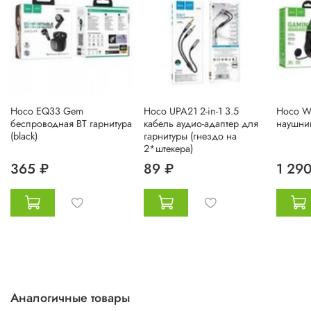
Hoco EQ33 Gem
Hoco UPA21 2-in-1 3.5
Hoco W
беспроводная BT гарнитура
кабель аудио-адаптер для
наушник
(black)
гарнитуры (гнездо на
2*штекера)
365 ₽
89 ₽
1 29
Аналогичные товары