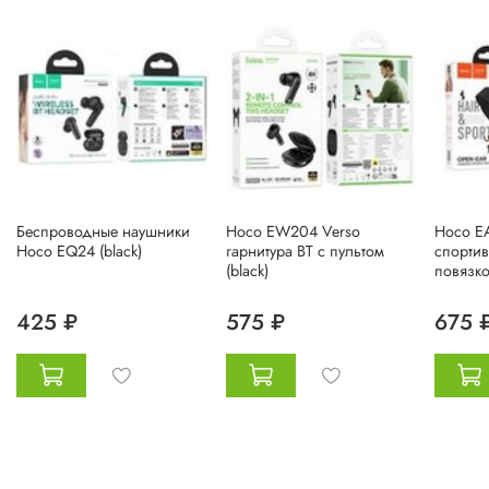
Беспроводные наушники
Hoco EW204 Verso
Hoco EA
Hoco EQ24 (black)
гарнитура BT с пультом
спортив
(black)
повязко
425 ₽
575 ₽
675 