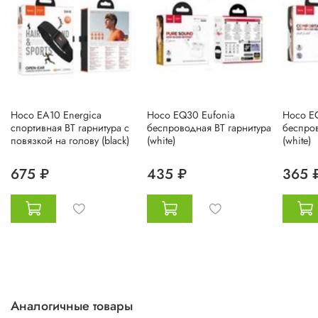
Hoco EA10 Energica
Hoco EQ30 Eufonia
Hoco E
спортивная BT гарнитура с
беспроводная BT гарнитура
беспров
повязкой на голову (black)
(white)
(white)
675 ₽
435 ₽
365 
Аналогичные товары