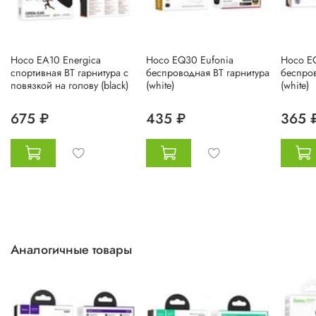
Hoco EA10 Energica
Hoco EQ30 Eufonia
Hoco E
спортивная BT гарнитура с
беспроводная BT гарнитура
беспров
повязкой на голову (black)
(white)
(white)
675 ₽
435 ₽
365 
Аналогичные товары