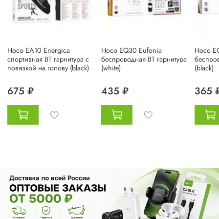
Hoco EA10 Energica
Hoco EQ30 Eufonia
Hoco E
спортивная BT гарнитура с
беспроводная BT гарнитура
беспров
повязкой на голову (black)
(white)
(black)
675 ₽
435 ₽
365 