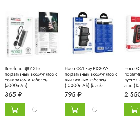
Borofone BJ87 Star
Hoco Q51 Key PD20W
Hoco QS
портативный аккумулятор с
портативный аккумулятор с
портати
фонариком и кабелем
выдвижным кабелем
пусковы
(5000mAh)
(10000mAh) (black)
авто (1
365 ₽
795 ₽
2 55