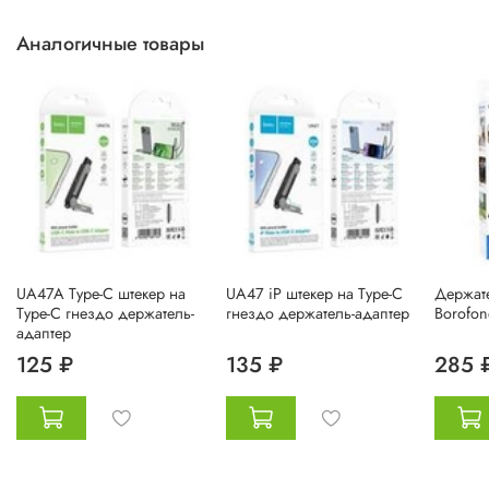
Аналогичные товары
UA47A Type-C штекер на
UA47 iP штекер на Type-C
Держат
Type-C гнездо держатель-
гнездо держатель-адаптер
Borofon
адаптер
125 ₽
135 ₽
285 