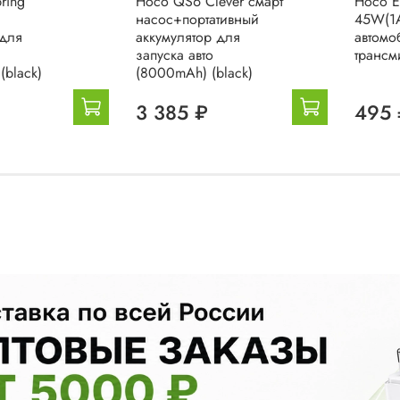
ring
Hoco QS6 Clever смарт
Hoco E
насос+портативный
45W(1
 для
аккумулятор для
автомо
запуска авто
трансми
(black)
(8000mAh) (black)
3 385 ₽
495 