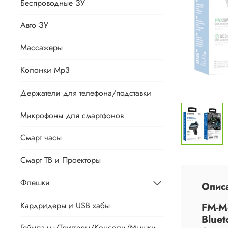
Беспроводные ЗУ
Авто ЗУ
Массажеры
Колонки Mp3
Держатели для телефона/подставки
Микрофоны для смартфонов
Смарт часы
Смарт ТВ и Проекторы
Флешки
Опис
Кардридеры и USB хабы
FM-М
Bluet
Геймпады/Триггеры/Консоли/Мышки