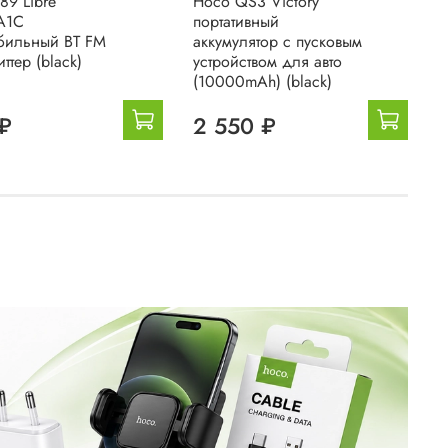
89 Libre
Hoco QS3 Victory
П
A1C
портативный
а
бильный BT FM
аккумулятор с пусковым
п
ттер (black)
устройством для авто
у
(10000mAh) (black)
1
₽
2 550 ₽