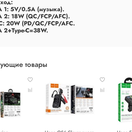
ыход:
A 1: 5V/0.5A (музыка).
A 2: 18W (QC/FCP/AFC).
-C: 20W (PD/QC/FCP/AFC.
A 2+Type-C=38W.
вующие товары