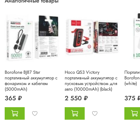
Аналогичные товары
Borofone BJ87 Star
Hoco QS3 Victory
Портати
портативный аккумулятор с
портативный аккумулятор с
Borofo
фонариком и кабелем
пусковым устройством для
(white)
(5000mAh)
авто (10000mAh) (black)
365 ₽
2 550 ₽
375 