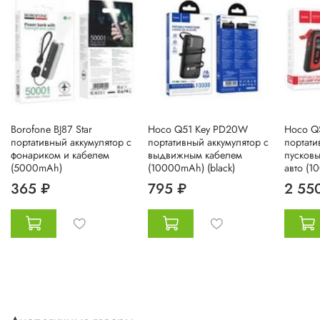
Borofone BJ87 Star
Hoco Q51 Key PD20W
Hoco QS
портативный аккумулятор с
портативный аккумулятор с
портати
фонариком и кабелем
выдвижным кабелем
пусковы
(5000mAh)
(10000mAh) (black)
авто (1
365 ₽
795 ₽
2 55