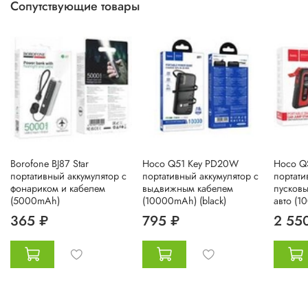
Сопутствующие товары
Borofone BJ87 Star
Hoco Q51 Key PD20W
Hoco QS
портативный аккумулятор с
портативный аккумулятор с
портати
фонариком и кабелем
выдвижным кабелем
пусковы
(5000mAh)
(10000mAh) (black)
авто (1
365 ₽
795 ₽
2 55