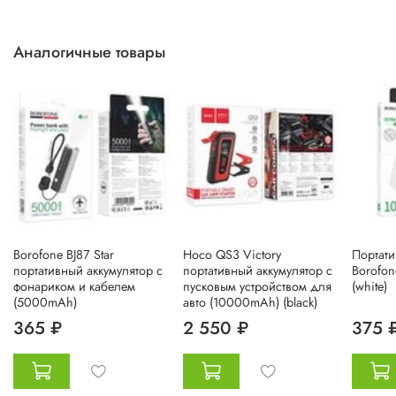
Аналогичные товары
Borofone BJ87 Star
Hoco QS3 Victory
Портати
портативный аккумулятор с
портативный аккумулятор с
Borofo
фонариком и кабелем
пусковым устройством для
(white)
(5000mAh)
авто (10000mAh) (black)
365 ₽
2 550 ₽
375 