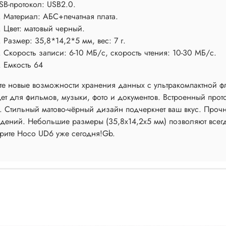
SB-протокол: USB2.0.
. Материал: АБС+печатная плата.
. Цвет: матовый черный.
. Размер: 35,8*14,2*5 мм, вес: 7 г.
. Скорость записи: 6-10 МБ/с, скорость чтения: 10-30 МБ/с.
. Емкость 64
те новые возможности хранения данных с ультракомпактной 
ет для фильмов, музыки, фото и документов. Встроенный прот
. Стильный матово-чёрный дизайн подчеркнет ваш вкус. Прочн
дений. Небольшие размеры (35,8x14,2x5 мм) позволяют всегд
рите Hoco UD6 уже сегодня!Gb.