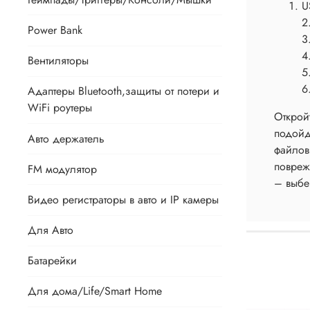
U
2
Power Bank
3
4
Вентиляторы
5
6
Адаптеры Bluetooth,защиты от потери и
WiFi роутеры
Открой
подойд
Авто держатель
файлов
повреж
FM модулятор
– выбе
Видео регистраторы в авто и IP камеры
Для Авто
Батарейки
Для дома/Life/Smart Home