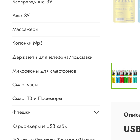
Беспроводные ЗУ
Авто ЗУ
Массажеры
Колонки Mp3
Держатели для телефона/подставки
Микрофоны для смартфонов
Смарт часы
Смарт ТВ и Проекторы
Флешки
Опис
Кардридеры и USB хабы
USB
Геймпады/Триггеры/Консоли/Мышки