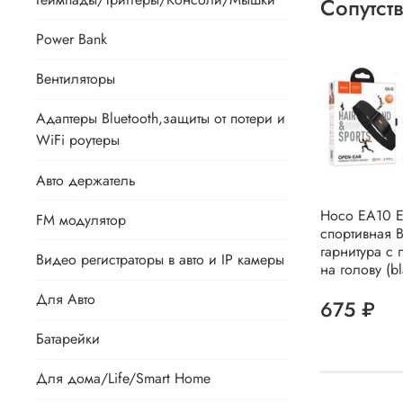
Сопутст
Power Bank
Вентиляторы
Адаптеры Bluetooth,защиты от потери и
WiFi роутеры
Авто держатель
Hoco EA10 E
FM модулятор
спортивная 
гарнитура с 
Видео регистраторы в авто и IP камеры
на голову (bl
Для Авто
675 ₽
Батарейки
Для дома/Life/Smart Home