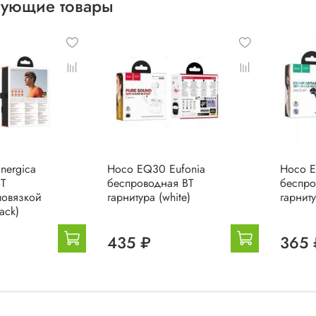
вующие товары
nergica
Hoco EQ30 Eufonia
Hoco 
BT
беспроводная BT
беспро
повязкой
гарнитура (white)
гарниту
ack)
435 ₽
365 