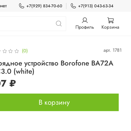
нет
+7(929) 834-70-60
+7(913) 043-63-34
Профиль
Корзина
арт.
1781
(0)
рядное устройство Borofone BA72A
3.0 (white)
07 ₽
В корзину