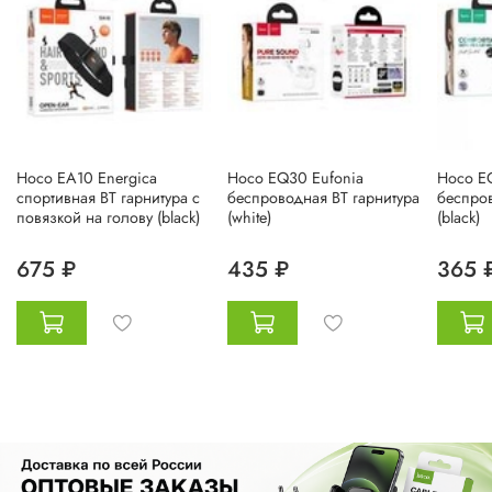
Hoco EA10 Energica
Hoco EQ30 Eufonia
Hoco E
спортивная BT гарнитура с
беспроводная BT гарнитура
беспров
повязкой на голову (black)
(white)
(black)
675 ₽
435 ₽
365 