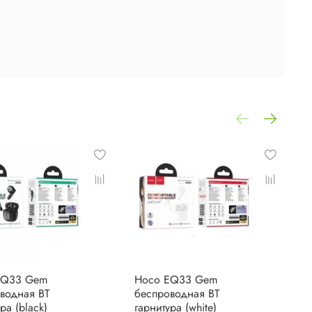
EQ33 Gem
Hoco EQ33 Gem
H
водная BT
беспроводная BT
г
ра (black)
гарнитура (white)
(