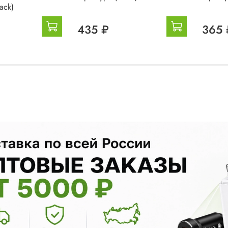
ack)
435 ₽
365 