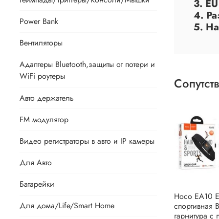
3. E
4. Ра
Power Bank
5. Н
Вентиляторы
Адаптеры Bluetooth,защиты от потери и
WiFi роутеры
Сопутст
Авто держатель
FM модулятор
Видео регистраторы в авто и IP камеры
Для Авто
Батарейки
Hoco EA10 E
Для дома/Life/Smart Home
спортивная 
гарнитура с 