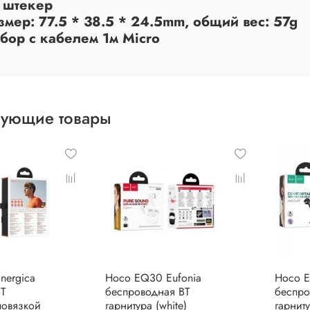
U штекер
змер: 77.5 * 38.5 * 24.5mm, общий вес: 57g
абор с кабелем 1м Micro
вующие товары
nergica
Hoco EQ30 Eufonia
Hoco 
BT
беспроводная BT
беспро
повязкой
гарнитура (white)
гарниту