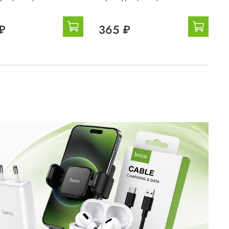
₽
365 ₽