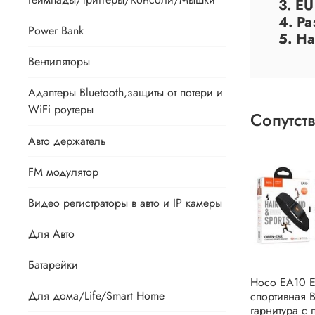
3. E
4. Р
Power Bank
5. На
Вентиляторы
Адаптеры Bluetooth,защиты от потери и
WiFi роутеры
Сопутст
Авто держатель
FM модулятор
Видео регистраторы в авто и IP камеры
Для Авто
Батарейки
Hoco EA10 E
Для дома/Life/Smart Home
спортивная 
гарнитура с 