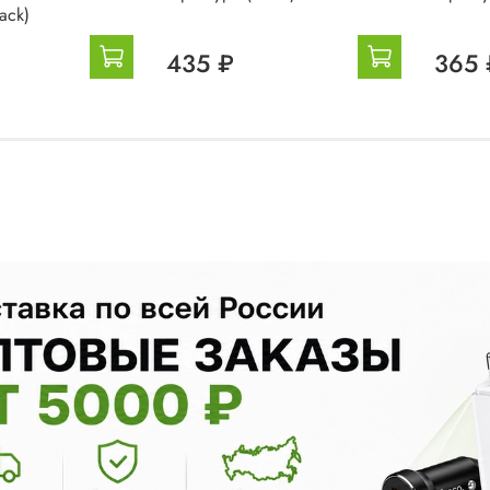
ack)
435 ₽
365 