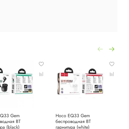
EQ33 Gem
Hoco EQ33 Gem
H
водная BT
беспроводная BT
г
ра (black)
гарнитура (white)
(