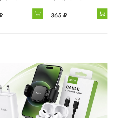
₽
365 ₽