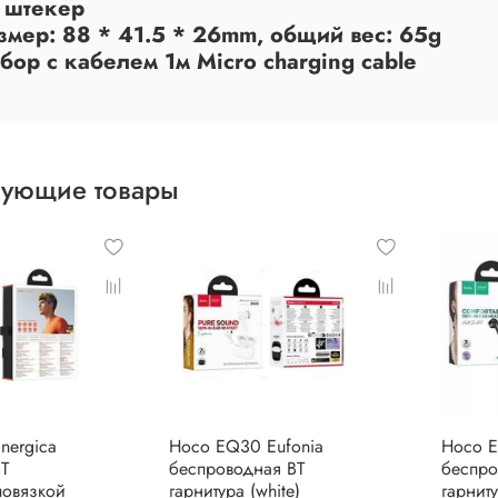
U штекер
азмер: 88 * 41.5 * 26mm, общий вес: 65g
бор с кабелем 1м Micro charging cable
вующие товары
nergica
Hoco EQ30 Eufonia
Hoco 
BT
беспроводная BT
беспро
повязкой
гарнитура (white)
гарниту