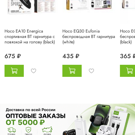
Hoco EA10 Energica
Hoco EQ30 Eufonia
Hoco E
спортивная BT гарнитура с
беспроводная BT гарнитура
беспров
повязкой на голову (black)
(white)
(black)
675 ₽
435 ₽
365 