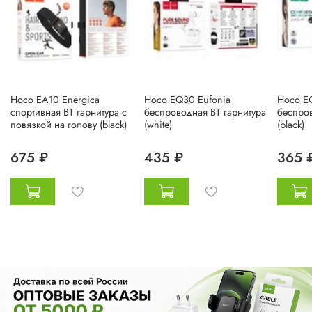
Hoco EA10 Energica
Hoco EQ30 Eufonia
Hoco E
спортивная BT гарнитура с
беспроводная BT гарнитура
беспров
повязкой на голову (black)
(white)
(black)
675 ₽
435 ₽
365 