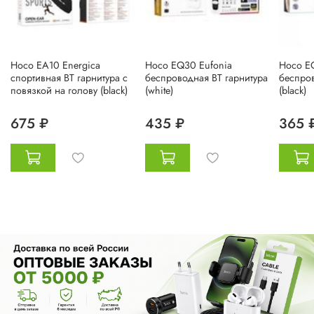
Hoco EA10 Energica
Hoco EQ30 Eufonia
Hoco E
спортивная BT гарнитура с
беспроводная BT гарнитура
беспров
повязкой на голову (black)
(white)
(black)
675 ₽
435 ₽
365 