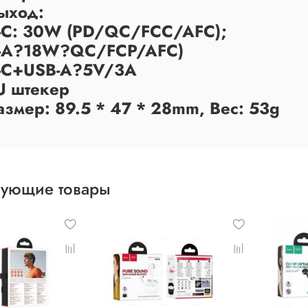
Выход:
-C: 30W (PD/QC/FCC/AFC);
-A?18W?QC/FCP/AFC)
-C+USB-A?5V/3A
U штекер
азмер: 89.5 * 47 * 28mm, Вес: 53g
вующие товары