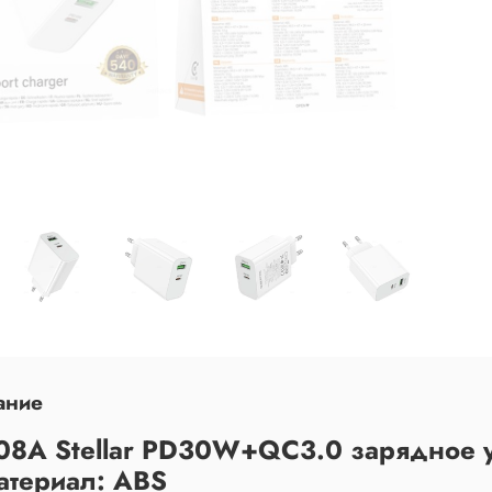
ание
08A Stellar PD30W+QC3.0 зарядное ус
Материал: ABS