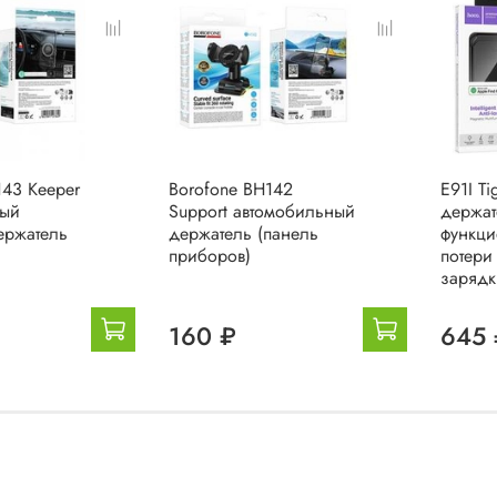
143 Keeper
Borofone BH142
E91I Ti
ный
Support автомобильный
держат
ержатель
держатель (панель
функци
приборов)
потери
зарядк
160 ₽
645 