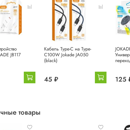
тройство
Кабель Type-C на Type-
JOKADE
KADE JB117
C100W Jokade JA050
Универ
(black)
перехо
45 ₽
125 
чные товары