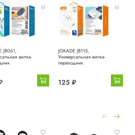
 JB061,
JOKADE JB115,
J
сальная вилка-
Универсальная вилка-
З
дник
переходник
₽
125 ₽