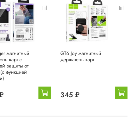
ger магнитный
GT6 Joy магнитный
H
ель карт с
держатель карт
м
ей защиты от
д
 (с функцией
и)
₽
345 ₽