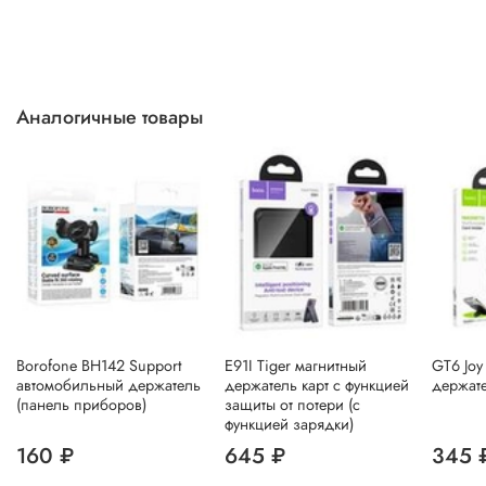
Аналогичные товары
Borofone BH142 Support
E91I Tiger магнитный
GT6 Joy
автомобильный держатель
держатель карт с функцией
держате
(панель приборов)
защиты от потери (с
функцией зарядки)
160 ₽
645 ₽
345 