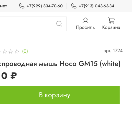
нет
+7(929) 834-70-60
+7(913) 043-63-34
Профиль
Корзина
арт.
1724
(0)
спроводная мышь Hoco GM15 (white)
10 ₽
В корзину