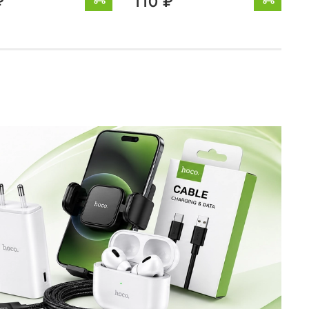
₽
110 ₽