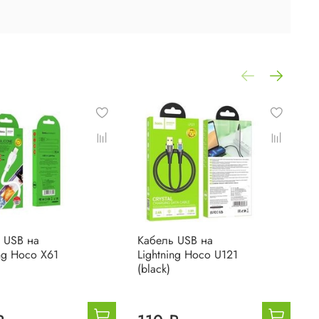
 USB на
Кабель USB на
H
ing Hoco X61
Lightning Hoco U121
з
(black)
д
(