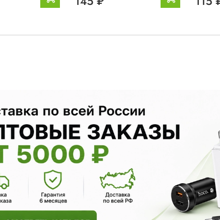
145 ₽
115 