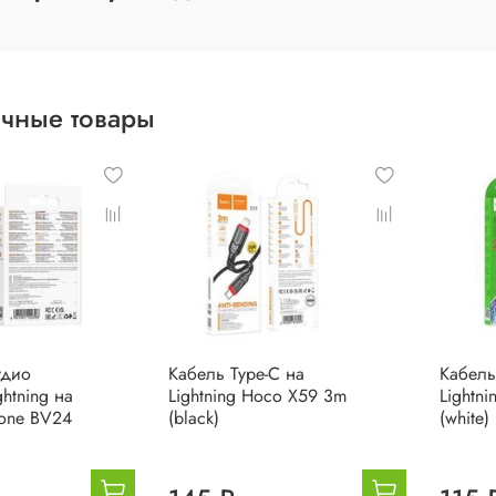
чные товары
удио
Кабель Type-C на
Кабель
ghtning на
Lightning Hoco X59 3m
Lightn
one BV24
(black)
(white)