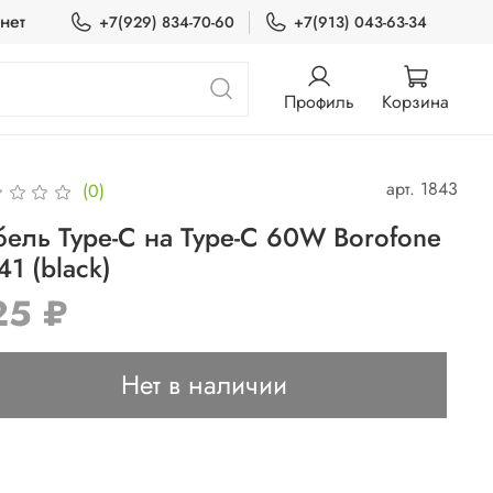
нет
+7(929) 834-70-60
+7(913) 043-63-34
Профиль
Корзина
арт.
1843
(0)
бель Type-C на Type-C 60W Borofone
1 (black)
25 ₽
Нет в наличии