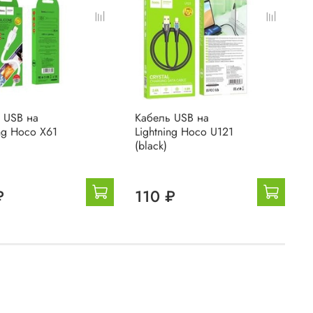
 USB на
Кабель USB на
H
ing Hoco X61
Lightning Hoco U121
з
(black)
д
(
₽
110 ₽