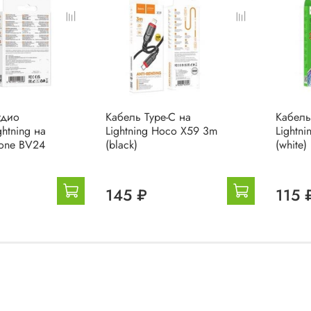
удио
Кабель Type-C на
Кабель
ghtning на
Lightning Hoco X59 3m
Lightn
one BV24
(black)
(white)
145 ₽
115 