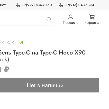
нет
+7(929) 834-70-60
+7(913) 043-63-34
Профиль
Корзина
(0)
бель Type-C на Type-C Hoco X90
ack)
8 ₽
Нет в наличии